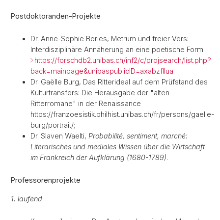
Postdoktoranden-Projekte
Dr. Anne-Sophie Bories, Metrum und freier Vers:
Interdisziplinäre Annäherung an eine poetische Form
https://forschdb2.unibas.ch/inf2/c/projsearch/list.php?
back=mainpage&unibaspublicID=axabzfllua
Dr. Gaëlle Burg, Das Ritterideal auf dem Prüfstand des
Kulturtransfers: Die Herausgabe der "alten
Ritterromane" in der Renaissance
https://franzoesistik.philhist.unibas.ch/fr/persons/gaelle-
burg/portrait/;
Dr. Slaven Waelti,
Probabilité, sentiment, marché:
Literarisches und mediales Wissen über die Wirtschaft
im Frankreich der Aufklärung (1680-1789)
.
Professorenprojekte
1. laufend