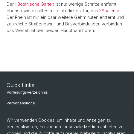
Der
Botanische Garten
ist nur wenige Schritte entfernt,
ebenso wie ein altes mittelalterliches Tor, das
Spalentor
.
Der Rhein ist nur ein paar weitere Gehminuten entfernt und
zahlreiche Straßenbahn- und Busverbindungen verbinden
das Viertel mit den beiden Hauptbahnhöfen.
Quick Links
Vorlesungsverzeichnis
Personensuche
Universitätsbibliothek
Wir verwenden Cookies, um Inhalte und Anzeigen zu
Bibliothek Maiengasse
personalisieren, Funktionen für soziale Medien anbieten zu
können und die Zugriffe auf unserer Website zu analysieren.