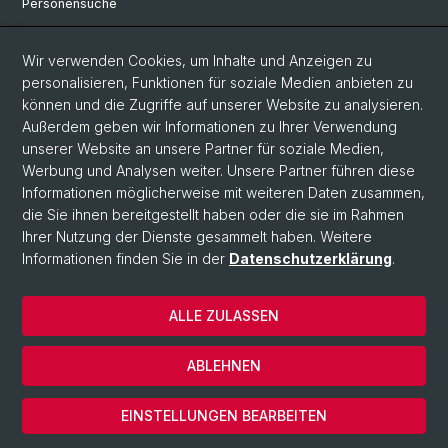
Personensuche
Universitätsbibliothek
Wir verwenden Cookies, um Inhalte und Anzeigen zu
Bibliothek Maiengasse
personalisieren, Funktionen für soziale Medien anbieten zu
können und die Zugriffe auf unserer Website zu analysieren.
Philosophisch-Historische Fakultät
Außerdem geben wir Informationen zu Ihrer Verwendung
unserer Website an unsere Partner für soziale Medien,
Nützliche Links
Werbung und Analysen weiter. Unsere Partner führen diese
Mobilität
Informationen möglicherweise mit weiteren Daten zusammen,
die Sie ihnen bereitgestellt haben oder die sie im Rahmen
Studium an der Philosophisch-Historischen Fakultät
Ihrer Nutzung der Dienste gesammelt haben. Weitere
Informationen finden Sie in der
Datenschutzerklärung
.
© Universität Basel
ALLE ZULASSEN
Datenschutzerklärung
Impressum
ABLEHNEN
Home
Cookies
EINSTELLUNGEN BEARBEITEN