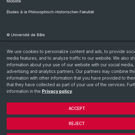
Mobilité
Études à la Philosophisch-Historischen Fakultät
© Université de Bâle
Privacy Policy
We use cookies to personalize content and ads, to provide soci
Impressum
media features, and to analyze traffic to our website. We also s
Home
information about your use of our website with our social media,
Cookies
advertising and analytics partners. Our partners may combine thi
information with other information that you have provided to the
that they have collected as part of your use of the services. Fur
information in the
Privacy policy
.
ACCEPT
REJECT