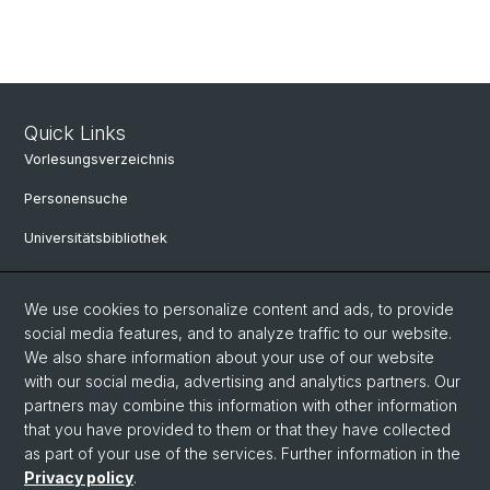
Quick Links
Vorlesungsverzeichnis
Personensuche
Universitätsbibliothek
Bibliothek Maiengasse
We use cookies to personalize content and ads, to provide
Philosophisch-Historische Fakultät
social media features, and to analyze traffic to our website.
We also share information about your use of our website
Liens utiles
with our social media, advertising and analytics partners. Our
Mobilité
partners may combine this information with other information
that you have provided to them or that they have collected
Études à la Philosophisch-Historischen Fakultät
as part of your use of the services. Further information in the
Privacy policy
.