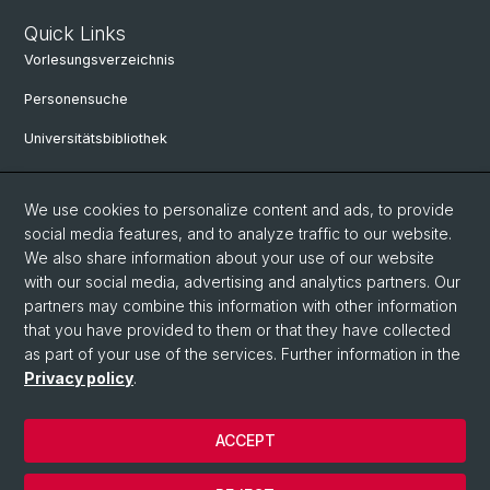
Quick Links
Vorlesungsverzeichnis
Personensuche
Universitätsbibliothek
Bibliothek Maiengasse
We use cookies to personalize content and ads, to provide
Philosophisch-Historische Fakultät
social media features, and to analyze traffic to our website.
Liens utiles
We also share information about your use of our website
with our social media, advertising and analytics partners. Our
Mobilité
partners may combine this information with other information
that you have provided to them or that they have collected
Études à la Philosophisch-Historischen Fakultät
as part of your use of the services. Further information in the
Privacy policy
.
© Université de Bâle
ACCEPT
Privacy Policy
Impressum