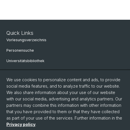
Quick Links
Vorlesungsverzeichnis
Personensuche
Universitätsbibliothek
Bibliothek Maiengasse
We use cookies to personalize content and ads, to provide
Philosophisch-Historische Fakultät
social media features, and to analyze traffic to our website.
Liens utiles
We also share information about your use of our website
with our social media, advertising and analytics partners. Our
Mobilité
partners may combine this information with other information
that you have provided to them or that they have collected
Études à la Philosophisch-Historischen Fakultät
as part of your use of the services. Further information in the
Privacy policy
.