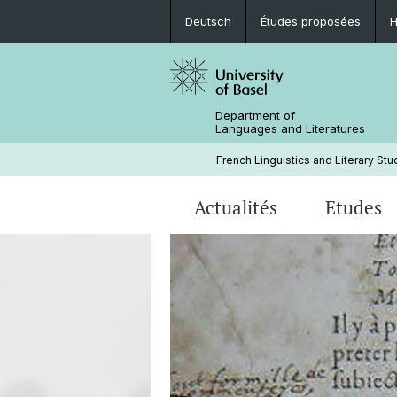
Deutsch
Études proposées
H
Department of
Languages and Literatures
French Linguistics and Literary Stu
Actualités
Etudes
Evénements
Bachelor - BA
Linguistique
Littérature
Personnes
Littérature
Fachgruppe